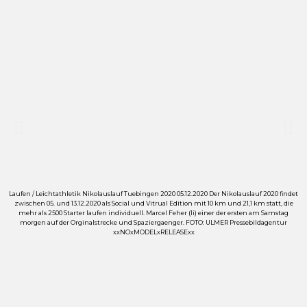
Laufen / Leichtathletik Nikolauslauf Tuebingen 2020 05.12.2020 Der Nikolauslauf 2020 findet
L
zwischen 05. und 13.12.2020 als Social und Vitrual Edition mit 10 km und 21,1 km statt, die
mehr als 2500 Starter laufen individuell. Marcel Feher (li) einer der ersten am Samstag
morgen auf der Orginalstrecke und Spaziergaenger. FOTO: ULMER Pressebildagentur
xxNOxMODELxRELEASExx