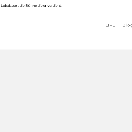
okalsport die Bühne die er verdient.
LIVE
Blo
hau: TSV Sondelfingen (Bezirksliga Alb)
·
6. August 2026
·
Allgemein
,
match.report.club
ingen Faktencheck Trainer Philipp Staneker (Juli 2024)
 Alb Kadergröße 24-26 Spieler Saisonziel Sicheres Mittelf
is Hebenstreit (SV Wannweil)Robin BeckSamuel Engelh
ick PietzuchBenedikt Pelz (alle eigene U19) Abgänge 
ngen
eading