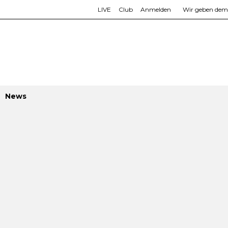
LIVE
Club
Anmelden
Wir geben dem L
News
Saisonvorsc
Moritz Rohrer
TSV Sondelf
Bezirksliga
Zugänge Lu
SutterPatr
(VfL Pfulli
Continue r