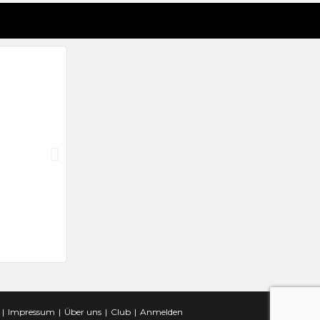
5. August 2026
SAISONVORSCHAU: TSV GENKINGEN (BEZIRKSLIGA 
Impressum
Über uns
Club
Anmelden