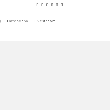
g
Datenbank
Livestream
 Liga
eld
ardtNikita
Luke Rohde