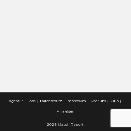
Agentur
Jobs
Datenschutz
Impressum
Über uns
Club
Anmelden
2026 Match.Report