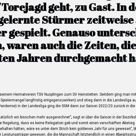
 Torejagd geht, zu Gast. In 
gelernte Stürmer zeitweise 
r gespielt. Genauso untersc
, waren auch die Zeiten, die
zten Jahren durchgemacht h
n seinem Heimatverein TSV Nusplingen zum SV Heinstetten. Seitdem ging man mi
ielermangel langfristig entgegenzuwirken) und stieg dann in die Landesliga au
andemie) in der Landesliga ging die SGM dann zur Saison 2022/23 zurück in die 
atürlich ein bisschen mehr ausgerechnet”
,
sagt er über die Saison in der Bezirk
e Regelung, dass es keine Relegation gab und somit einen verschärften Abstieg
halten hätten, wäre es unter dem Strich kein goldenes Jahr für uns gewesen”, bl
r Leistungsträger gewesen, die die Mannschaft letztendlich in einen Abwärtsst