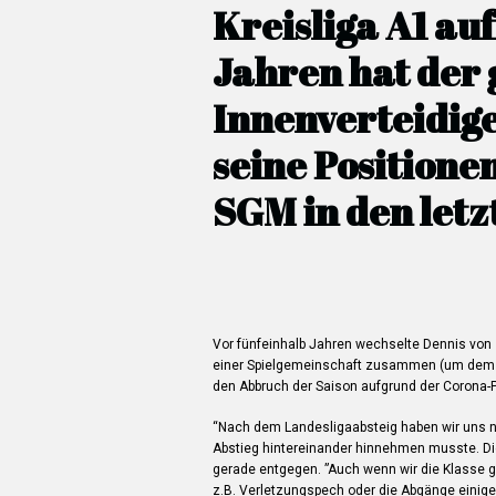
Kreisliga A1 auf
Jahren hat der 
Innenverteidige
seine Positionen
SGM in den let
Vor fünfeinhalb Jahren wechselte Dennis vo
einer Spielgemeinschaft zusammen (um dem Sp
den Abbruch der Saison aufgrund der Corona-P
“Nach dem Landesligaabsteig haben wir uns n
Abstieg hintereinander hinnehmen musste. Di
gerade entgegen. ”Auch wenn wir die Klasse ge
z.B. Verletzungspech oder die Abgänge einige