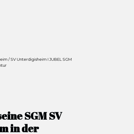
theim / SV Unterdigisheim I JUBEL SGM
ntur
 seine SGM SV
m in der