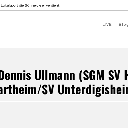
okalsport die Bühne die er verdient.
LIVE
Blo
 Dennis Ullmann (SGM SV 
artheim/SV Unterdigishei