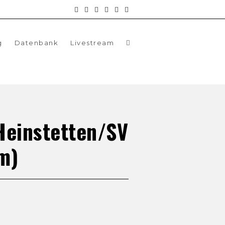
g
Datenbank
Livestream
Heinstetten/SV
m)