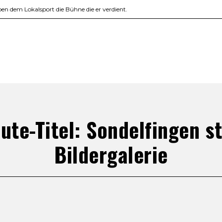
en dem Lokalsport die Bühne die er verdient.
ute-Titel: Sondelfingen st
Bildergalerie