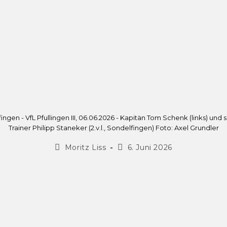
fingen - VfL Pfullingen III, 06.06.2026 - Kapitän Tom Schenk (links) und 
Trainer Philipp Staneker (2.v.l., Sondelfingen) Foto: Axel Grundler
Moritz Liss
6. Juni 2026