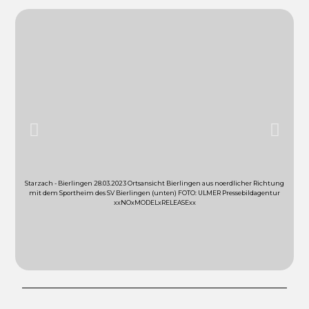
Starzach - Bierlingen 28.03.2023 Ortsansicht Bierlingen aus noerdlicher Richtung
mit dem Sportheim des SV Bierlingen (unten) FOTO: ULMER Pressebildagentur
xxNOxMODELxRELEASExx
Luftbi