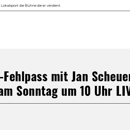
okalsport die Bühne die er verdient.
-Fehlpass mit Jan Scheu
am Sonntag um 10 Uhr LIV