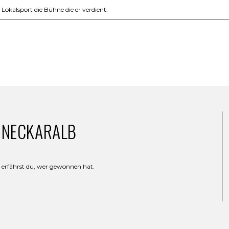
okalsport die Bühne die er verdient.
 NECKARALB
n erfährst du, wer gewonnen hat.