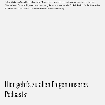
Folge 26 beim Sportlerfrühstück: Moritz Lisss spricht im Interview mit Jonas Bender
über seinen Job als Physiotherapeut, er gibt uns spannende Einblicke in die Profiwelt des
SC Freiburg und verrät uns seinen Musikgeschmack 😉
Hier geht’s zu allen Folgen unseres
Podcasts: