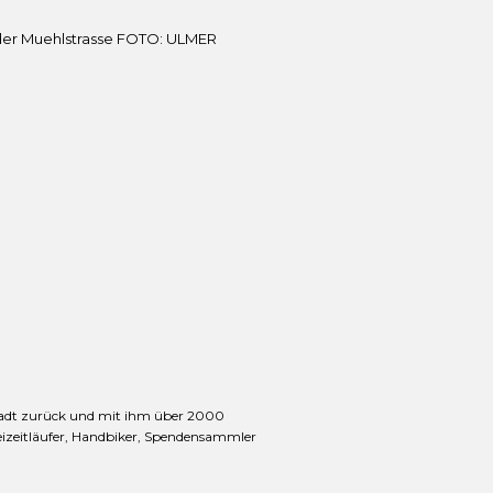
in der Muehlstrasse FOTO: ULMER
stadt zurück und mit ihm über 2000
reizeitläufer, Handbiker, Spendensammler