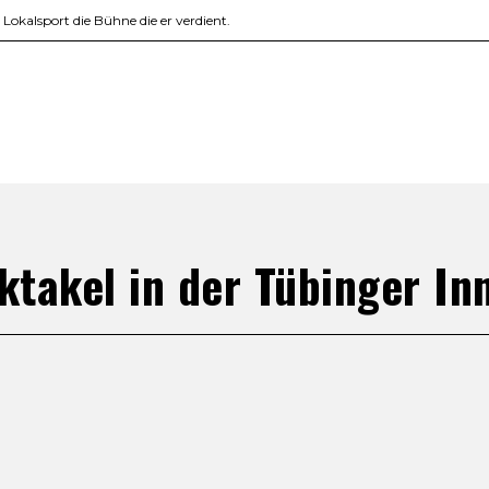
okalsport die Bühne die er verdient.
ktakel in der Tübinger In