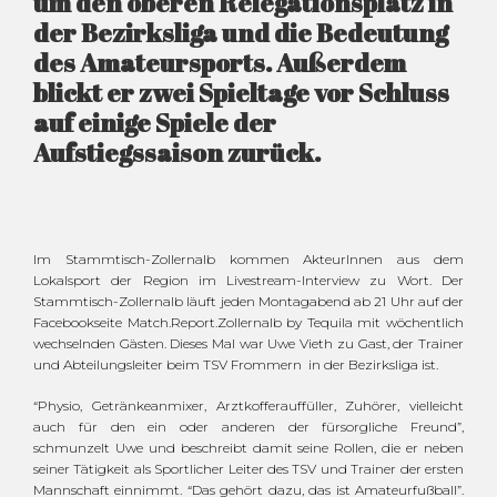
um den oberen Relegationsplatz in
der Bezirksliga und die Bedeutung
des Amateursports. Außerdem
blickt er zwei Spieltage vor Schluss
auf einige Spiele der
Aufstiegssaison zurück.
Im Stammtisch-Zollernalb kommen AkteurInnen aus dem
Lokalsport der Region im Livestream-Interview zu Wort. Der
Stammtisch-Zollernalb läuft jeden Montagabend ab 21 Uhr auf der
Facebookseite Match.Report.Zollernalb by Tequila mit wöchentlich
wechselnden Gästen. Dieses Mal war Uwe Vieth zu Gast, der Trainer
und Abteilungsleiter beim TSV Frommern in der Bezirksliga ist.
“Physio, Getränkeanmixer, Arztkofferauffüller, Zuhörer, vielleicht
auch für den ein oder anderen der fürsorgliche Freund”,
schmunzelt Uwe und beschreibt damit seine Rollen, die er neben
seiner Tätigkeit als Sportlicher Leiter des TSV und Trainer der ersten
Mannschaft einnimmt. “Das gehört dazu, das ist Amateurfußball”.