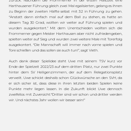
zurück. Nachdem die Frommerner in der ersten Halbzeit eine
Harthausener Führung gleich zwei Mal egalisierten, gelang es ihnen
zu Beginn der zweiten Hälfte selbst mit 3:2 in Führung zu gehen.
“Anstatt dann einfach mal auf dem Ball zu stehen, es hatte an
diesem Tag 30 Grad, wollten wir weiter auf Führung spielen und
wurden ausgekontert.” Mit dem Unentschieden wollten sich die
Frommerner gegen Meister Harthausen aber nicht zufriedengeben,
spielten weiter auf Sieg und wurden zwei weitere Male mit Torerfolg
ausgekontert. “Die Mannschaft will immer nach vorne spielen und
Tore schießen und das sollen sie auch tun!”, sagt Vieth.
Auch dank dieser Spielidee steht Uwe mit seinem TSV kurz vor
Ende der Spielzeit 2022/23 auf dem dritten Platz, nur zwei Punkte
hinter dem SV Heiligenzimmern, der auf dem Relegationsplatz
verweilt. Uwe schickt deshalb schon Glückwünsche an den SVH, da
er sich sicher ist, dass diese in ihren letzten beiden Spielen keine
Punkte mehr liegen lassen. In die Zukunft blickt Uwe dennoch
zweifellos mit Zuversicht:“Dritter sind wir schon und dritter werden
wir. Und nächstes Jahr wollen wir besser sein!”