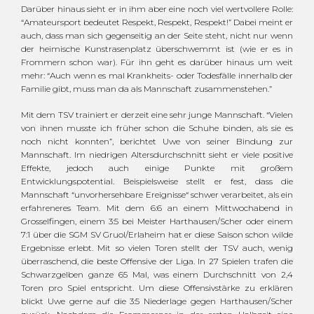
Darüber hinaus sieht er in ihm aber eine noch viel wertvollere Rolle:
“Amateursport bedeutet Respekt, Respekt, Respekt!” Dabei meint er
auch, dass man sich gegenseitig an der Seite steht, nicht nur wenn
der heimische Kunstrasenplatz überschwemmt ist (wie er es in
Frommern schon war). Für ihn geht es darüber hinaus um weit
mehr: “Auch wenn es mal Krankheits- oder Todesfälle innerhalb der
Familie gibt, muss man da als Mannschaft zusammenstehen.”
Mit dem TSV trainiert er derzeit eine sehr junge Mannschaft. “Vielen
von ihnen musste ich früher schon die Schuhe binden, als sie es
noch nicht konnten”, berichtet Uwe von seiner Bindung zur
Mannschaft. Im niedrigen Altersdurchschnitt sieht er viele positive
Effekte, jedoch auch einige Punkte mit großem
Entwicklungspotential. Beispielsweise stellt er fest, dass die
Mannschaft “unvorhersehbare Ereignisse“ schwer verarbeitet, als ein
erfahreneres Team. Mit dem 6:6 an einem Mittwochabend in
Grosselfingen, einem 3:5 bei Meister Harthausen/Scher oder einem
7:1 über die SGM SV Gruol/Erlaheim hat er diese Saison schon wilde
Ergebnisse erlebt. Mit so vielen Toren stellt der TSV auch, wenig
überraschend, die beste Offensive der Liga. In 27 Spielen trafen die
Schwarzgelben ganze 65 Mal, was einem Durchschnitt von 2,4
Toren pro Spiel entspricht. Um diese Offensivstärke zu erklären
blickt Uwe gerne auf die 3:5 Niederlage gegen Harthausen/Scher