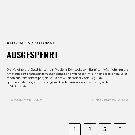
ALLGEMEIN
/
KOLUMNE
AUSGESPERRT
Drei Vereine, drei Geschichten, ein Problem: Der “Lockdown light” schließt nicht nur die
Amateursportler aus, sondern auch seine Fans. Wir haben mit ihnen gesprochen. Es ist
schon ein komisches Sportjahr 2020, das wir derzeit erleben. Reguläre
Sportveranstaltungen ohne Sorge und Bedenken, ohne mitschwingende
Infektionsgefahr und…
0 KOMMENTARE
11. NOVEMBER 2020
1
2
3