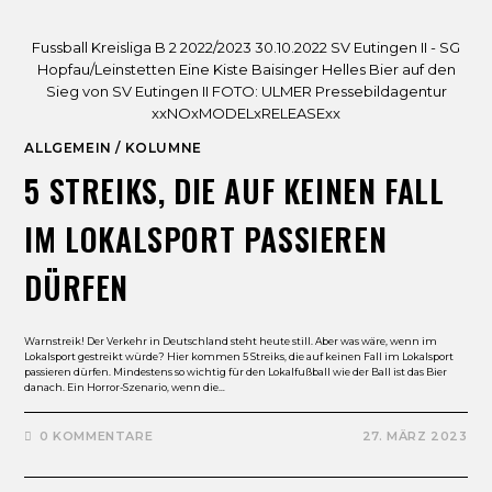
Fussball Kreisliga B 2 2022/2023 30.10.2022 SV Eutingen II - SG
Hopfau/Leinstetten Eine Kiste Baisinger Helles Bier auf den
Sieg von SV Eutingen II FOTO: ULMER Pressebildagentur
xxNOxMODELxRELEASExx
ALLGEMEIN
/
KOLUMNE
5 STREIKS, DIE AUF KEINEN FALL
IM LOKALSPORT PASSIEREN
DÜRFEN
Warnstreik! Der Verkehr in Deutschland steht heute still. Aber was wäre, wenn im
Lokalsport gestreikt würde? Hier kommen 5 Streiks, die auf keinen Fall im Lokalsport
passieren dürfen. Mindestens so wichtig für den Lokalfußball wie der Ball ist das Bier
danach. Ein Horror-Szenario, wenn die…
0 KOMMENTARE
27. MÄRZ 2023