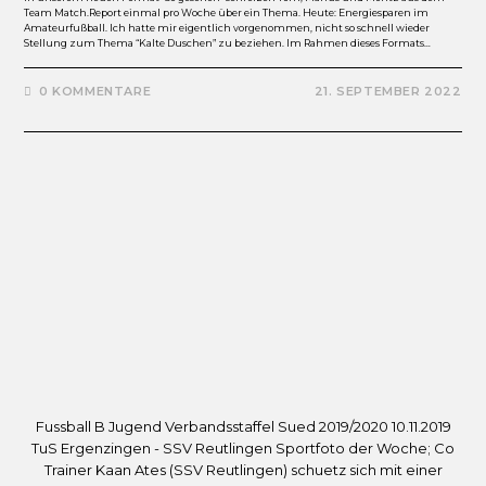
Team Match.Report einmal pro Woche über ein Thema. Heute: Energiesparen im
Amateurfußball. Ich hatte mir eigentlich vorgenommen, nicht so schnell wieder
Stellung zum Thema “Kalte Duschen” zu beziehen. Im Rahmen dieses Formats…
0 KOMMENTARE
21. SEPTEMBER 2022
Fussball B Jugend Verbandsstaffel Sued 2019/2020 10.11.2019
TuS Ergenzingen - SSV Reutlingen Sportfoto der Woche; Co
Trainer Kaan Ates (SSV Reutlingen) schuetz sich mit einer