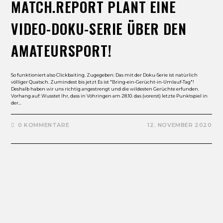
MATCH.REPORT PLANT EINE
VIDEO-DOKU-SERIE ÜBER DEN
AMATEURSPORT!
So funktioniert also Clickbaiting. Zugegeben: Das mit der Doku-Serie ist natürlich
völliger Quatsch. Zumindest bis jetzt Es ist "Bring-ein-Gerücht-in-Umlauf-Tag"!
Deshalb haben wir uns richtig angestrengt und die wildesten Gerüchte erfunden.
Vorhang auf: Wusstet Ihr, dass in Vöhringen am 28.10. das (vorerst) letzte Punktspiel in
der…
0 KOMMENTARE
12. NOVEMBER 2020