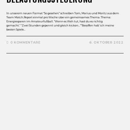
In unserem neuen Format “So gesehen” schreiben Tom, Marius und Moritz aus dem
Team Match.Report einmal pro Woche über ein gemeinsames Thema. Thema:
Energiesparen im Amateurfußball. “Wenn es Weh tut, hast du es richtig
gemacht.” “Zwei Stunden gepennt und gleich kicken…”“Besoffen hab’ ich meine
besten Spiele…
0 KOMMENTARE
6. OKTOBER 2022