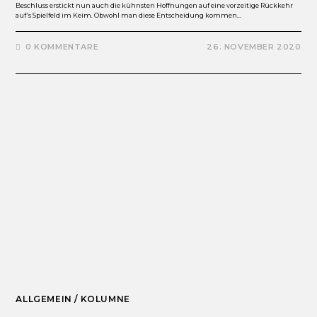
Beschluss erstickt nun auch die kühnsten Hoffnungen auf eine vorzeitige Rückkehr
auf’s Spielfeld im Keim. Obwohl man diese Entscheidung kommen…
0 KOMMENTARE
26. NOVEMBER 2020
ALLGEMEIN
/
KOLUMNE