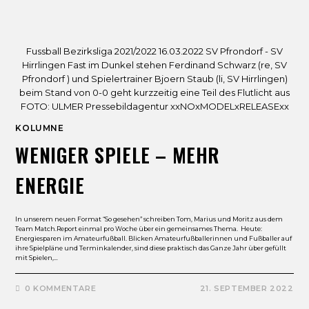
Fussball Bezirksliga 2021/2022 16.03.2022 SV Pfrondorf - SV
Hirrlingen Fast im Dunkel stehen Ferdinand Schwarz (re, SV
Pfrondorf ) und Spielertrainer Bjoern Staub (li, SV Hirrlingen)
beim Stand von 0-0 geht kurzzeitig eine Teil des Flutlicht aus
FOTO: ULMER Pressebildagentur xxNOxMODELxRELEASExx
KOLUMNE
WENIGER SPIELE – MEHR
ENERGIE
In unserem neuen Format “So gesehen” schreiben Tom, Marius und Moritz aus dem
Team Match.Report einmal pro Woche über ein gemeinsames Thema. Heute:
Energiesparen im Amateurfußball. Blicken Amateurfußballerinnen und Fußballer auf
ihre Spielpläne und Terminkalender, sind diese praktisch das Ganze Jahr über gefüllt
mit Spielen,…
0 KOMMENTARE
21. SEPTEMBER 2022