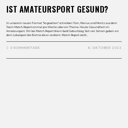
IST AMATEURSPORT GESUND?
In unserem neuen Format “So gesehen” schreiben Tom, Marius und Moritz aus dem
Team Match.Report einmal pro Woche über ein Thema. Heute: Gesundheit im
Amateursport. Wir bei Match.Report feiern bald Geburtstag. Seit vier Jahren geben wir
dem Lokalsport die Bühne die er verdient. Match.Report stellt…
0 KOMMENTARE
6. OKTOBER 2022