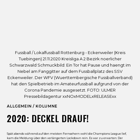
Fussball / Lokalfussball Rottenburg - Eckenweiler (Kreis
Tuebingen) 21.11.2020 Kreisliga A 2 Bezirk noerlicher
Schwarzwald Schmuckbild: Ein Tor hat Pause und haengt im
Nebel am Fanggitter auf dem Fussballplatz des SSV
Eckenweiler. Der WFV (Wuerttembergische Fussballverband)
hat den Spielbetrieb im Amateurfussball aufgrund von der
Corona Pandemie ausgesetzt. FOTO: ULMER
Pressebildagentur xxNOxMODELxRELEASExx
ALLGEMEIN
/
KOLUMNE
2020: DECKEL DRAUF!
Spät abends während auf den meisten Fernsehern wohl die Champions League lief,
kam die Meldung über den verlängerten Lockdown rein. Es war zu erwarten: Der