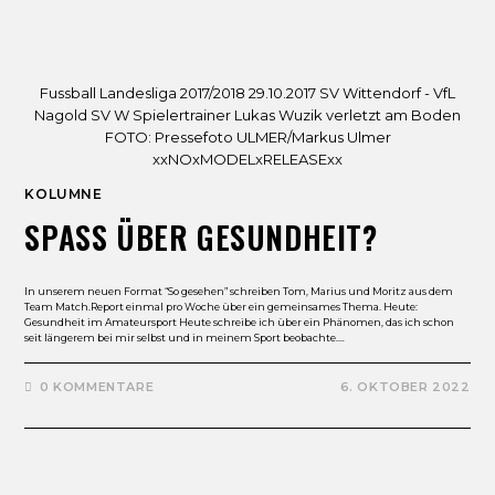
Fussball Landesliga 2017/2018 29.10.2017 SV Wittendorf - VfL
Nagold SV W Spielertrainer Lukas Wuzik verletzt am Boden
FOTO: Pressefoto ULMER/Markus Ulmer
xxNOxMODELxRELEASExx
KOLUMNE
SPASS ÜBER GESUNDHEIT?
In unserem neuen Format “So gesehen” schreiben Tom, Marius und Moritz aus dem
Team Match.Report einmal pro Woche über ein gemeinsames Thema. Heute:
Gesundheit im Amateursport Heute schreibe ich über ein Phänomen, das ich schon
seit längerem bei mir selbst und in meinem Sport beobachte.…
0 KOMMENTARE
6. OKTOBER 2022