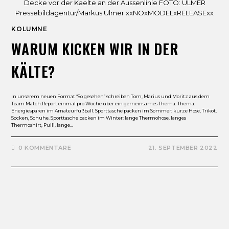
Decke vor der Kaelte an der Aussenlinie FOTO: ULMER
Pressebildagentur/Markus Ulmer xxNOxMODELxRELEASExx
KOLUMNE
WARUM KICKEN WIR IN DER
KÄLTE?
In unserem neuen Format “So gesehen” schreiben Tom, Marius und Moritz aus dem
Team Match.Report einmal pro Woche über ein gemeinsames Thema. Thema:
Energiesparen im Amateurfußball. Sporttasche packen im Sommer: kurze Hose, Trikot,
Socken, Schuhe. Sporttasche packen im Winter: lange Thermohose, langes
Thermoshirt, Pulli, lange…
0 KOMMENTARE
21. SEPTEMBER 2022